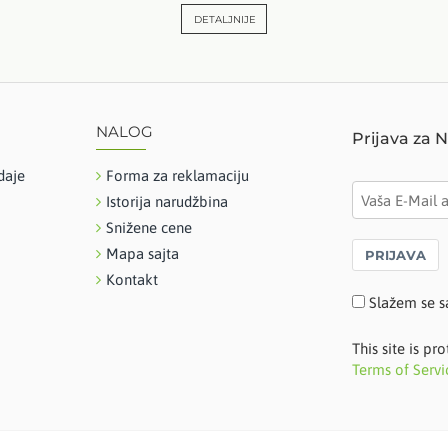
DETALJNIJE
NALOG
Prijava za 
daje
Forma za reklamaciju
Istorija narudžbina
Snižene cene
Mapa sajta
PRIJAVA
Kontakt
Slažem se s
This site is 
Terms of Servi