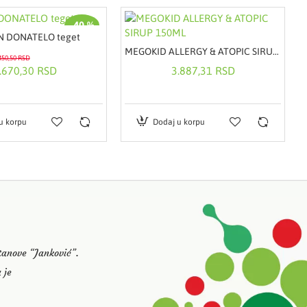
-40 %
N DONATELO teget
MEGOKID ALLERGY & ATOPIC SIRUP 150ML
450,50 RSD
.670,30 RSD
3.887,31 RSD
u korpu
Dodaj u korpu
stanove “Janković”.
 je