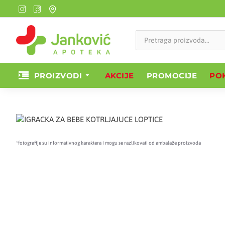
PROIZVODI
AKCIJE
PROMOCIJE
POK
*fotografije su informativnog karaktera i mogu se razlikovati od ambalaže proizvoda