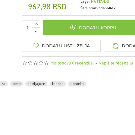
Lager:
NA STANJU
967,98 RSD
Šifra proizvoda:
64612
DODAJ U KORPU
DODAJ U LISTU ŽELJA
DODA
Na osnovu 0 recenzija.
-
Napišite recenziju
za
bebe
kotrljajuce
loptice
apoteka