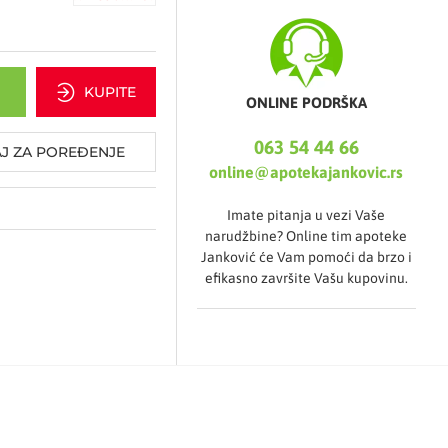
KUPITE
ONLINE PODRŠKA
063 54 44 66
J ZA POREĐENJE
online@apotekajankovic.rs
Imate pitanja u vezi Vaše
narudžbine? Online tim apoteke
Janković će Vam pomoći da brzo i
efikasno završite Vašu kupovinu.