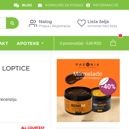
BLOG
KONKURS ZA POSAO
INFORMACIJE
Nalog
Lista želja
Prijava / Registracija
Izmenite listu želja
0
AKT
APOTEKE
0 proizvod(a) - 0,00 RSD
 LOPTICE
recenziju.
.
ALL COURTESY