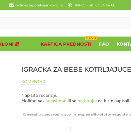
online@apotekajankovic.rs
INFO: + 381 63 54 44 66
NOVO
LONI 🎁
KARTICA PREDNOSTI
FAQ
KONT
IGRACKA ZA BEBE KOTRLJAJUCE
KOMENTARI
Napišite recenziju
Molimo Vas
prijavite se
ili se
registrujte
da biste napisali 
* Cene se odnose samo za online kupovinu i mogu se razlikovati od cene u apotekama