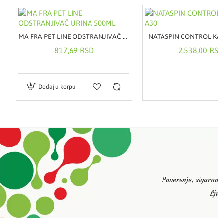
MELIA GEL ZA TUŠIRANJE 300ML
MA FRA PET LINE ODSTRANJIVAČ URINA 500ML
NATASPIN CONTROL K
817,69 RSD
2.538,00 R
Dodaj u korpu
Poverenje, sigurno
Lj