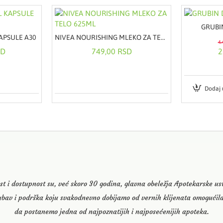
GRUBI
APSULE A30
NIVEA NOURISHING MLEKO ZA TELO 625ML
4.
SD
749,00 RSD
2
Dodaj 
st i dostupnost su, već skoro 30 godina, glavna obeležja Apotekarske u
ubav i podrška koju svakodnevno dobijamo od vernih klijenata omogućila
da postanemo jedna od najpoznatijih i najposećenijih apoteka.