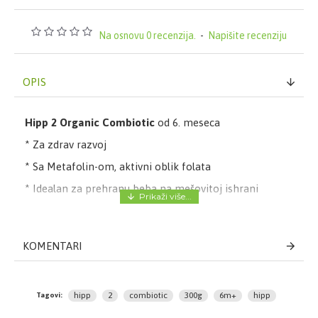
Na osnovu 0 recenzija.
-
Napišite recenziju
OPIS
Hipp 2 Organic Combiotic
od 6. meseca
* Za zdrav razvoj
* Sa Metafolin-om, aktivni oblik folata
* Idealan za prehranu beba na mešovitoj ishrani
* Prirodne omega-3 masne kiseline za zdrav razvoj
* Bez glutena
KOMENTARI
* Dijetetska vlakna sa prebiotskim efektom (GOS) za
održavanje zdrave intestinalne flore
* Probiotik - prirodne Lactobacilus kulture
hipp
2
combiotic
300g
6m+
hipp
Tagovi:
* Lako svarljivo i prilagođeno uzrastu