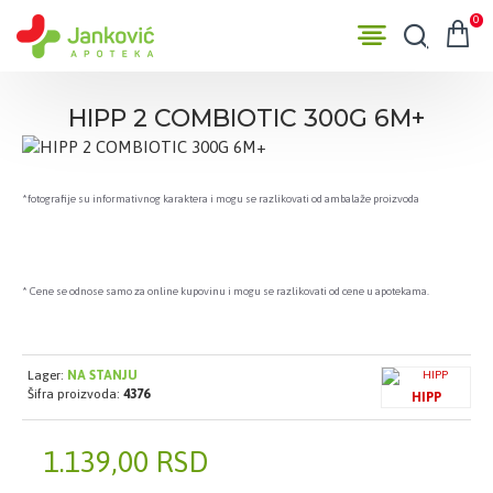
0
HIPP 2 COMBIOTIC 300G 6M+
*fotografije su informativnog karaktera i mogu se razlikovati od ambalaže proizvoda
* Cene se odnose samo za online kupovinu i mogu se razlikovati od cene u apotekama.
Lager:
NA STANJU
Šifra proizvoda:
4376
HIPP
1.139,00 RSD