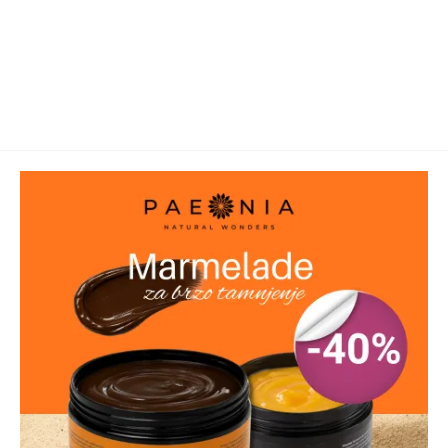
* Sastojci iz organskog uzgoja
Pakovanje:
300g