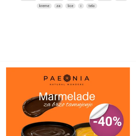
koncentracijom ceramida, jača barijernu funkciju kože,
kreme
za
lice
i
telo
smanjuje suvoću i oslobađa od svraba na senzornom
nivou čime se smanjuje potreba za češanjem.
* Ne sadrži parfeme. Krema namenjna za negu tokom
upalne faze atopijskog dematitisa može da se
primenjuje onoliko često koliko je to potrebno na
zahvaćena područja i pokazano poboljšava san i
kvalitet života osoba sa atopijskim dermatitiom.
* Pogodna je za odrasle, decu, kao i bebe starijie od 4
nedelje.
Delovanje Eucerin AtopiControl ACUTE CARE kreme:
Ublažava simptome suve, crvene kože koja svrbi i
značajno poboljšava izled kože u toku akutne faze.
Smanjuje upotrebu kortikosteroida tokom upalnih
stanja.
Način upotrebe Eucerin AtopiControl ACUTE CARE
kreme:
Nanosite na zahvaćena područja koliko god
često je potrebno. Moguć je povremeni osećaj hlađenja
ili blagog peckanja.