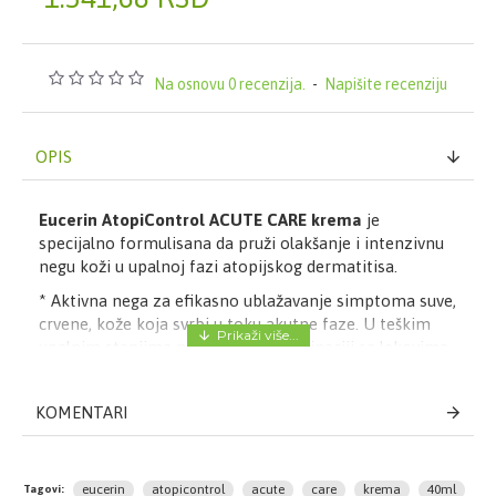
Na osnovu 0 recenzija.
-
Napišite recenziju
OPIS
Eucerin AtopiControl ACUTE CARE krema
je
specijalno formulisana da pruži olakšanje i intenzivnu
negu koži u upalnoj fazi atopijskog dermatitisa.
* Aktivna nega za efikasno ublažavanje simptoma suve,
crvene, kože koja svrbi u toku akutne faze. U teškim
upalnim stanjima nanosi se u kombinaciji sa lekovima.
* Formulacija sadrži jedinstveni kompleks aktivnih
principa koji čine likokalkon A koji ima ulugu da
KOMENTARI
umiruje kožu, dekandiol koji deluje antibakterijski i
mentoksipropandiol (MPD) koji hladi i deluje potiv
svraba. Ovaj kompleks, kombinovan sa visokom
eucerin
atopicontrol
acute
care
krema
40ml
Tagovi: