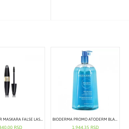
MAX FACTOR MASKARA FALSE LASH EFFECT BLACK WATERPROOF 13,1ML
BIODERMA PROMO ATODERM BLAGI GEL ZA TUŠIRANJE 1L
840,00 RSD
1.944,35 RSD