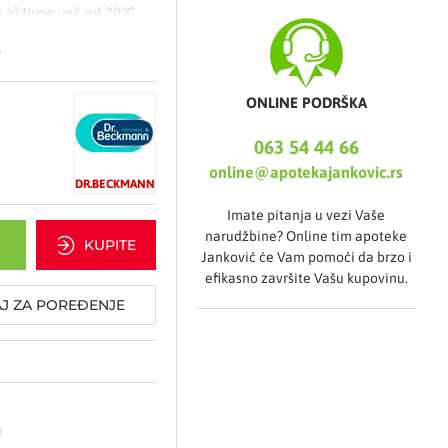
i aktivne već od 20°C.
.
rema preporuci
ONLINE PODRŠKA
krenite željeni
063 54 44 66
online@apotekajankovic.rs
i otpad
DR.BECKMANN
Imate pitanja u vezi Vaše
narudžbine? Online tim apoteke
KUPITE
Janković će Vam pomoći da brzo i
efikasno završite Vašu kupovinu.
J ZA POREĐENJE