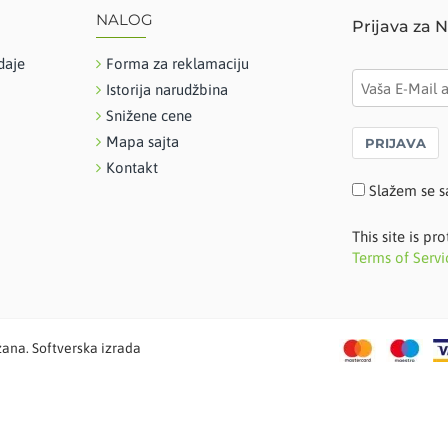
NALOG
Prijava za 
daje
Forma za reklamaciju
Istorija narudžbina
Snižene cene
Mapa sajta
PRIJAVA
Kontakt
Slažem se s
This site is 
Terms of Servi
žana. Softverska izrada