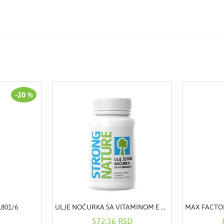
-20 %
1801/6
ULJE NOĆURKA SA VITAMINOM E KAPSULE A30
572,36 RSD