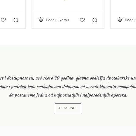
Dodaj u korpu
Dodaj 
st i dostupnost su, već skoro 30 godina, glavna obeležja Apotekarske u
ubav i podrška koju svakodnevno dobijamo od vernih klijenata omogućila
da postanemo jedna od najpoznatijih i najposećenijih apoteka.
DETALJNIJE