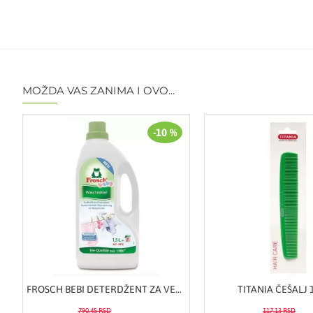
MOŽDA VAS ZANIMA I OVO...
-10 %
FROSCH BEBI DETERDŽENT ZA VEŠ 1500ML
TITANIA ČEŠALJ 
790,45 RSD
117,13 RSD