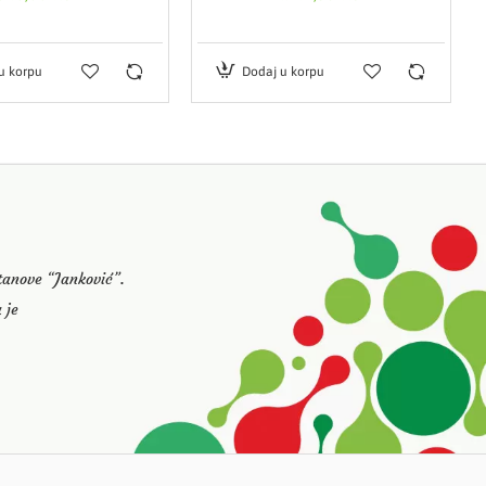
u korpu
Dodaj u korpu
stanove “Janković”.
 je