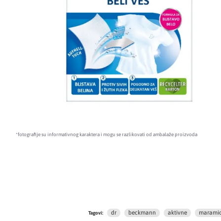
*fotografije su informativnog karaktera i mogu se razlikovati od ambalaže proizvoda
dr
beckmann
aktivne
marami
Tagovi: