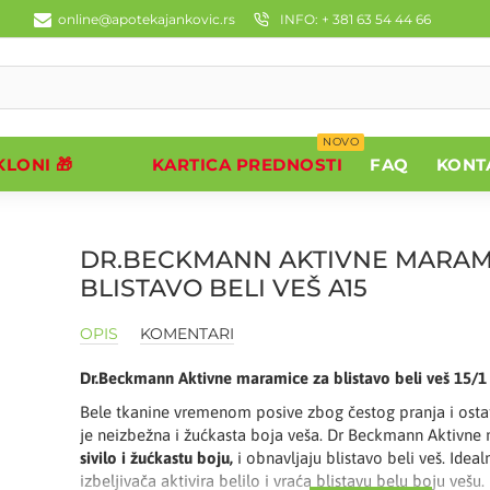
online@apotekajankovic.rs
INFO: + 381 63 54 44 66
NOVO
LONI 🎁
KARTICA PREDNOSTI
FAQ
KONT
DR.BECKMANN AKTIVNE MARAM
BLISTAVO BELI VEŠ A15
OPIS
KOMENTARI
Dr.Beckmann Aktivne maramice za blistavo beli veš 15/1
Bele tkanine vremenom posive zbog čestog pranja i ost
je neizbežna i žućkasta boja veša. Dr Beckmann Aktivn
sivilo i žućkastu boju,
i obnavljaju blistavo beli veš. Idea
izbeljivača aktivira belilo i vraća blistavu belu boju ve