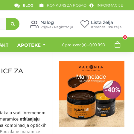
BLOG
KONKURS ZA POSAO
INFORMACIJE
Nalog
Lista želja
Prijava / Registracija
Izmenite listu želja
0
AKT
APOTEKE
0 proizvod(a) - 0,00 RSD
ICE ZA
ataka u vodi. Vremenom
e maramice
otklanjaju
lna kombinacija optičkih
šu. Pouzdane maramice