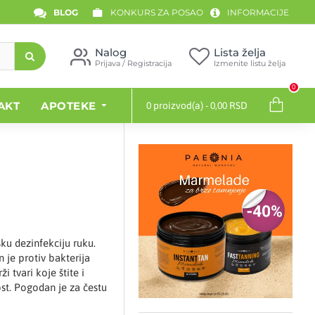
BLOG
KONKURS ZA POSAO
INFORMACIJE
Nalog
Lista želja
Prijava / Registracija
Izmenite listu želja
0
AKT
APOTEKE
0 proizvod(a) - 0,00 RSD
šku dezinfekciju ruku.
 je protiv bakterija
ži tvari koje štite i
st. Pogodan je za čestu