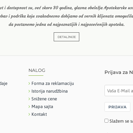
st i dostupnost su, već skoro 30 godina, glavna obeležja Apotekarske u
ubav i podrška koju svakodnevno dobijamo od vernih klijenata omogućila
da postanemo jedna od najpoznatijih i najposećenijih apoteka.
DETALJNIJE
NALOG
Prijava za 
daje
Forma za reklamaciju
Istorija narudžbina
Snižene cene
Mapa sajta
PRIJAVA
Kontakt
Slažem se s