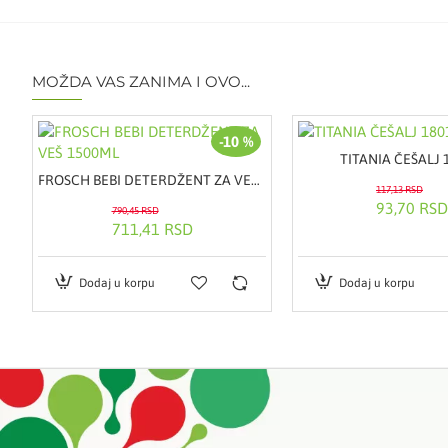
MOŽDA VAS ZANIMA I OVO...
-10 %
TITANIA ČEŠALJ 
FROSCH BEBI DETERDŽENT ZA VEŠ 1500ML
117,13 RSD
93,70 RSD
790,45 RSD
711,41 RSD
Dodaj u korpu
Dodaj u korpu