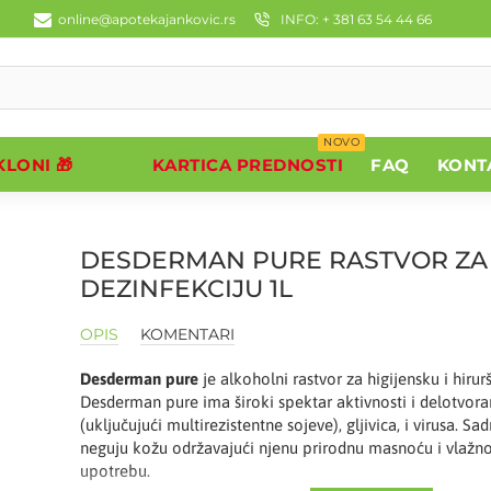
online@apotekajankovic.rs
INFO: + 381 63 54 44 66
NOVO
LONI 🎁
KARTICA PREDNOSTI
FAQ
KONT
DESDERMAN PURE RASTVOR ZA
DEZINFEKCIJU 1L
OPIS
KOMENTARI
Desderman pure
je alkoholni rastvor za higijensku i hirur
Desderman pure ima široki spektar aktivnosti i delotvoran
(uključujući multirezistentne sojeve), gljivica, i virusa. Sadr
neguju kožu održavajući njenu prirodnu masnoću i vlažno
upotrebu.