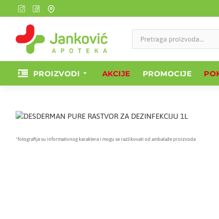
PROIZVODI
AKCIJE
PROMOCIJE
POK
*fotografije su informativnog karaktera i mogu se razlikovati od ambalaže proizvoda