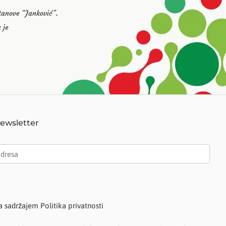
stanove “Janković”.
 je
Newsletter
a sadržajem Politika privatnosti