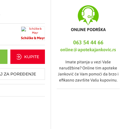
.
ure rastvora utrljati na
kom 30 sekundi.
 podlaktice dovoljnu
ONLINE PODRŠKA
ruke moraju biti vlažne
Schülke & Mayr
a.
063 54 44 66
ola (96% v/v), 0,1 g
online@apotekajankovic.rs
KUPITE
Imate pitanja u vezi Vaše
narudžbine? Online tim apoteke
J ZA POREĐENJE
Janković će Vam pomoći da brzo i
efikasno završite Vašu kupovinu.