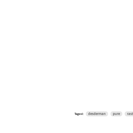
desderman
pure
ras
Tagovi: