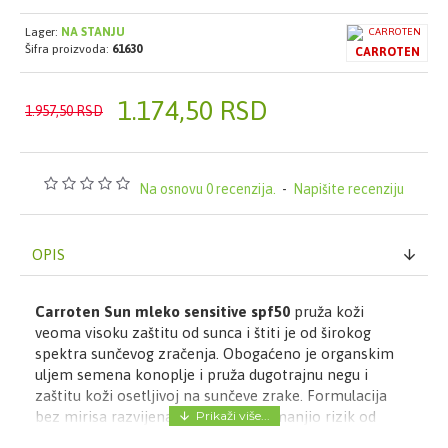
Lager:
NA STANJU
Šifra proizvoda:
61630
CARROTEN
1.174,50 RSD
1.957,50 RSD
Na osnovu 0 recenzija.
-
Napišite recenziju
OPIS
Carroten
Sun mleko sensitive spf50
pruža koži
veoma visoku zaštitu od sunca i štiti je od širokog
spektra sunčevog zračenja. Obogaćeno je organskim
uljem semena konoplje i pruža dugotrajnu negu i
zaštitu koži osetljivoj na sunčeve zrake. Formulacija
bez mirisa razvijena je kako bi se smanjio rizik od
alergijskih reakcija.