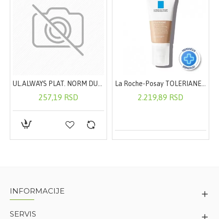
Proizvođač:
Sarantis SA, Grčka
Uvoznik:
Sarantis d.o.o. Beograd
111 MOCHA 9,5ML
UL.ALWAYS PLAT. NORM DUO a 16+TAMPAX REG
La Roche-Posay TOLERIANE SENSITIVE Smirujuća hidratantna nega za korekciju tena 50 ml, Light
257,19 RSD
2.219,89 RSD
INFORMACIJE
SERVIS