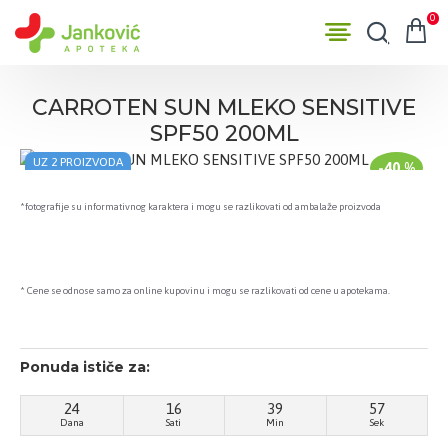
0
CARROTEN SUN MLEKO SENSITIVE
SPF50 200ML
UZ 2 PROIZVODA
-40 %
POKLON CEGER
*fotografije su informativnog karaktera i mogu se razlikovati od ambalaže proizvoda
* Cene se odnose samo za online kupovinu i mogu se razlikovati od cene u apotekama.
Ponuda ističe za:
24
16
39
56
Dana
Sati
Min
Sek