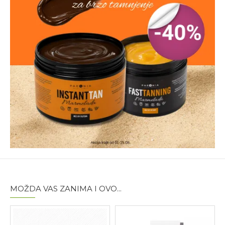
GLYCERIN, SILICA, POTASSIUM CETYL PHOSPHATE,
BUTYLENE GLYCOL, UNDECANE, HYDROGENATED
PALM GLYCERIDES, ARGININE, 1,2-HEXANEDIOL,
ALLANTOIN, ARACHIS
HYPOGAEA OIL, ASCORBYL PALMITATE, BETA-
CAROTENE, BETAINE, BISABOLOL, CANNABIS SATIVA
SEED OIL, CAPRYLYL GLYCOL, CARNOSINE, CITRIC
ACID, DAUCUS CAROTA SATIVA EXTRACT, GLYCERYL
OLEATE, GLYCERYL STEARATE, ISOPROPYL MYRISTATE,
LECITHIN, PANTHENOL, POLYACRYLATE
CROSSPOLYMER-6, SODIUM CETEARYL SULFATE,
SODIUM CHLORIDE, SODIUM HYDROXIDE, SODIUM
SULFATE, T-BUTYL ALCOHOL, TETRASODIUM EDTA,
TOCOPHEROL, TOCOPHERYLACETATE,
TRIACONTANYL PVP TRIDECANE, XANTHAN GUM,
BHT, HYDROXYACETOPHENONE.
Pakovanje:
Boca sa aplikatorom
MOŽDA VAS ZANIMA I OVO...
Tip artikla:
Mleko za zaštitu kože od sunca
Količina:
200ml