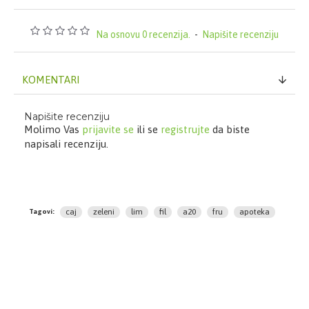
Na osnovu 0 recenzija.
-
Napišite recenziju
KOMENTARI
Napišite recenziju
Molimo Vas
prijavite se
ili se
registrujte
da biste
napisali recenziju.
caj
zeleni
lim
fil
a20
fru
apoteka
Tagovi: