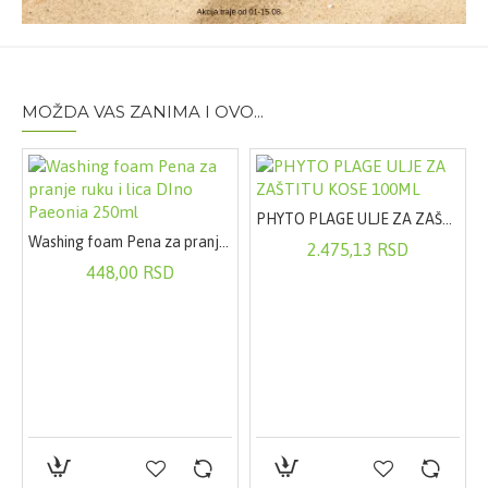
MOŽDA VAS ZANIMA I OVO...
UŠAVI GEL 200ML
PHYTO PLAGE ULJE ZA ZAŠTITU KOSE 100ML
Washing foam Pena za pranje ruku i lica DIno Paeonia 250ml
2.475,13 RSD
448,00 RSD