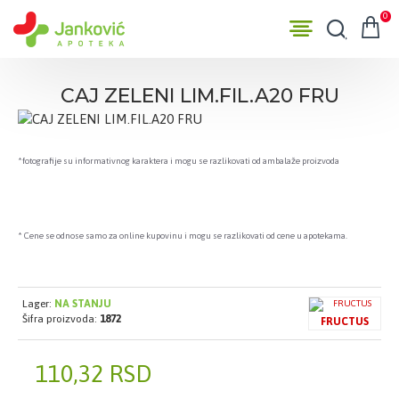
0
CAJ ZELENI LIM.FIL.A20 FRU
*fotografije su informativnog karaktera i mogu se razlikovati od ambalaže proizvoda
* Cene se odnose samo za online kupovinu i mogu se razlikovati od cene u apotekama.
Lager:
NA STANJU
Šifra proizvoda:
1872
FRUCTUS
110,32 RSD