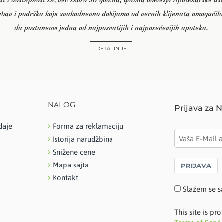
st i dostupnost su, već skoro 30 godina, glavna obeležja Apotekarske u
ubav i podrška koju svakodnevno dobijamo od vernih klijenata omogućila
da postanemo jedna od najpoznatijih i najposećenijih apoteka.
DETALJNIJE
NALOG
Prijava za 
daje
Forma za reklamaciju
Istorija narudžbina
Snižene cene
Mapa sajta
PRIJAVA
Kontakt
Slažem se s
This site is 