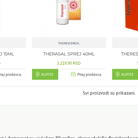
THERESIENOIL
J 15ML
THERASAL SPREJ 40ML
THERES
D
3.219,90 RSD
itaj prodavca
KUPITE
Pitaj prodavca
KUPITE
Svi proizvodi su prikazani.