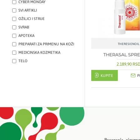
CYBER MONDAY
SVI ARTIKLI
OŽILJCI I STRIJE
SVRAB
APOTEKA
PREPARATI ZA PRIMENU NA KOŽI
THERESIENOIL
MEDICINSKA KOZMETIKA
THERASAL SPRE
TELO
2.189,90 RS
KUPITE
P