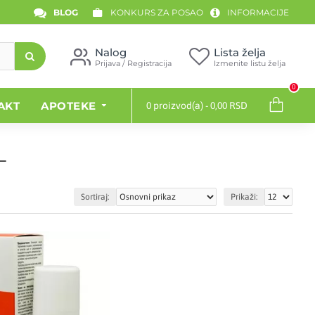
BLOG
KONKURS ZA POSAO
INFORMACIJE
Nalog
Lista želja
Prijava / Registracija
Izmenite listu želja
0
AKT
APOTEKE
0 proizvod(a) - 0,00 RSD
L
Sortiraj:
Prikaži: