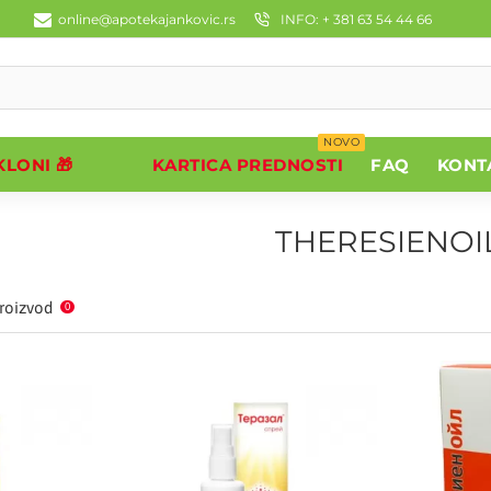
online@apotekajankovic.rs
INFO: + 381 63 54 44 66
NOVO
LONI 🎁
KARTICA PREDNOSTI
FAQ
KONT
THERESIENOI
roizvod
0