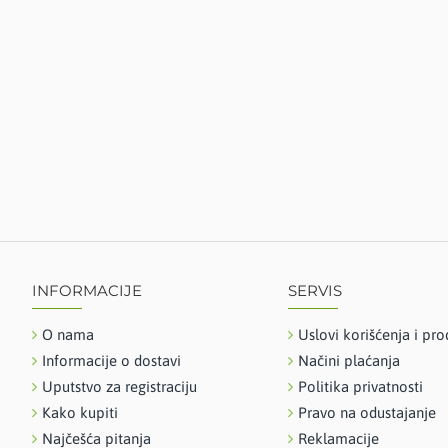
INFORMACIJE
SERVIS
O nama
Uslovi korišćenja i pro
Informacije o dostavi
Načini plaćanja
Uputstvo za registraciju
Politika privatnosti
Kako kupiti
Pravo na odustajanje
Najčešća pitanja
Reklamacije