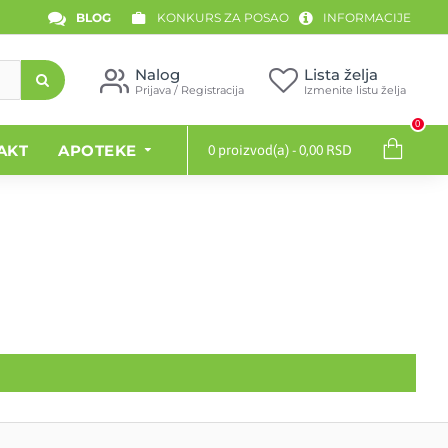
BLOG
KONKURS ZA POSAO
INFORMACIJE
Nalog
Lista želja
Prijava / Registracija
Izmenite listu želja
0
AKT
APOTEKE
0 proizvod(a) - 0,00 RSD