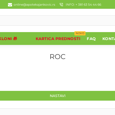
online@apotekajankovic.rs
INFO: + 381 63 54 44 66
NOVO
LONI 🎁
KARTICA PREDNOSTI
FAQ
KONT
ROC
NASTAVI