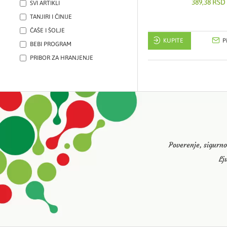
389,38 RSD
SVI ARTIKLI
TANJIRI I ČINIJE
ČAŠE I ŠOLJE
KUPITE
P
BEBI PROGRAM
PRIBOR ZA HRANJENJE
Poverenje, sigurno
Lj