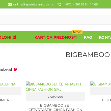
online@apotekajankovic.rs
INFO: + 381 63 54 44 66
NOVO
LONI 🎁
KARTICA PREDNOSTI
FAQ
KONT
BIGBAMBOO
roizvod
0
BIGBAMBOO
INIJA
BIG
A
BIGBAMBOO SET
ČETVRTASTIH ČINIJA FASHION