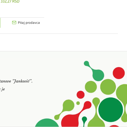
332,27 RSD
Pitaj prodavca
stanove “Janković”.
 je