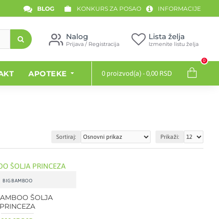
BLOG
KONKURS ZA POSAO
INFORMACIJE
Nalog
Lista želja
Prijava / Registracija
Izmenite listu želja
0
AKT
APOTEKE
0 proizvod(a) - 0,00 RSD
Sortiraj:
Prikaži:
BIGBAMBOO
BAMBOO ŠOLJA
PRINCEZA