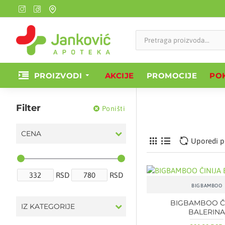
PROIZVODI
AKCIJE
PROMOCIJE
POK
Filter
Poništi
CENA
Uporedi p
RSD
RSD
BIGBAMBOO
BIGBAMBOO Č
IZ KATEGORIJE
BALERIN