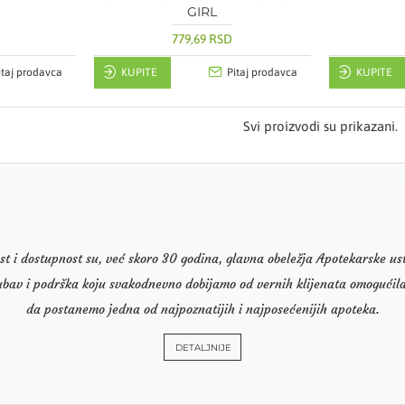
GIRL
779,69 RSD
itaj prodavca
KUPITE
Pitaj prodavca
KUPITE
Svi proizvodi su prikazani.
st i dostupnost su, već skoro 30 godina, glavna obeležja Apotekarske u
ubav i podrška koju svakodnevno dobijamo od vernih klijenata omogućila
da postanemo jedna od najpoznatijih i najposećenijih apoteka.
DETALJNIJE