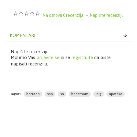
Na osnovu 0 recenzija.
-
Napišite recenziju
KOMENTARI
Napišite recenziju
Molimo Vas
prijavite se
ili se
registrujte
da biste
napisali recenziju.
becutan
sap
sa
bademom
90g
apoteka
Tagovi: