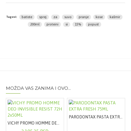
magiju 2. Podeli kosu na pramenove i poprskaj koren
(sprej držati na udaljenosti od 30 cm od kose) 3.
Lagano umasiraj u koren kako bi se sprej ravnomerno
batiste
sprej
za
suvo
pranje
kose
kašmir
Tagovi:
rasporedio 4. Nežno očešljaj kosu da bi uklonila višak
200ml
proteini
si
15%
popust
proizvoda. Spremna si za nove izazove!
Sastav:
Butane, Isobutane, Propane, Oryza Sativa
Starch, Alcohol Denat., Parfum, Distearyldimonium
Chloride, Cetrimonium Chloride, Citronellol, Linalyl
Acetate, Citrus Aurantium Peel Oil, Hydroxycitronellal,
Limonene.
Pakovanje:
200ml
Proizvodjač:
Church&Dwight
MOŽDA VAS ZANIMA I OVO...
PARODONTAX PASTA EXTRA FRESH 75ML
VICHY PROMO HOMME DEO INVISIBLE RESIST 72H 2x50ML