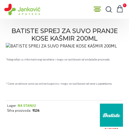
0
BATISTE SPREJ ZA SUVO PRANJE
KOSE KAŠMIR 200ML
*fotografije su informativnog karaktera i mogu se razlikovati od ambalaže proizvoda
* Cene se odnose samo za online kupovinu i mogu se razlikovati od cene u apotekama.
Lager:
NA STANJU
Šifra proizvoda:
9136