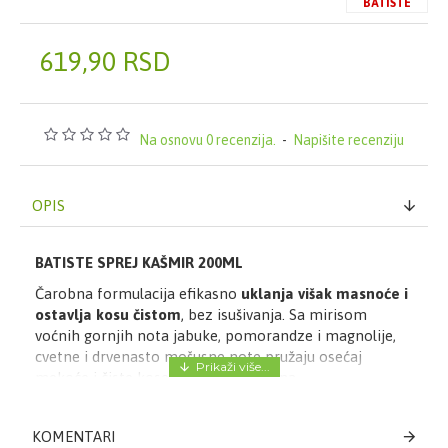
BATISTE
619,90 RSD
Na osnovu 0 recenzija.
-
Napišite recenziju
OPIS
BATISTE SPREJ KAŠMIR 200ML
Čarobna formulacija efikasno
uklanja višak masnoće i
ostavlja kosu čistom
, bez isušivanja. Sa mirisom
voćnih gornjih nota jabuke, pomorandze i magnolije,
cvetne i drvenasto mošusne note pružaju osećaj
mekoće i čiste kose tokom celog dana.
Način upotrebe:
1. Protresi nekoliko sekundi i pokreni
KOMENTARI