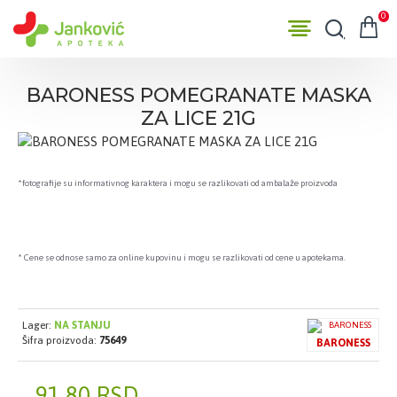
0
BARONESS POMEGRANATE MASKA
ZA LICE 21G
*fotografije su informativnog karaktera i mogu se razlikovati od ambalaže proizvoda
* Cene se odnose samo za online kupovinu i mogu se razlikovati od cene u apotekama.
Lager:
NA STANJU
Šifra proizvoda:
75649
BARONESS
91,80 RSD