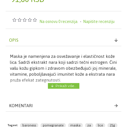
Na osnovu 0 recenzija.
-
Napišite recenziju
OPIS
Maska je namenjena za osvežavanje i elastičnost kože
lica. Sadrži ekstrakt nara koji sadrzi tečni estrogen. Čini
vašu kožu gipkom i zdravom obezbeđujući joj minerale,
vitamine, poboljšavajući imunitet kože a ekstrata nara
pruža efekat zategnutosti.
Način upotrebe:
KOMENTARI
1.Dobro operite i osušite lice.
2.Izvadite masku iz kesice, rasklopite i stavite masku
na lice.
baroness
pomegranate
maska
za
lice
21g
Tagovi: