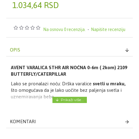
1.034,64 RSD
Na osnovu 0 recenzija.
-
Napišite recenziju
OPIS
AVENT VARALICA STHR AIR NOĆNA 0-6m ( 2kom) 2109
BUTTERFLY/CATERPILLAR
Lako se pronalazi noću: Drška varalice
svetli u mraku,
što omogućava da je lako uočite bez paljenja svetla i
uznemiravanja bebe.
Uzrast:
0-6m
KOMENTARI
Sastav:
pvc,silikon,bpa free
Pakovanje:
2 varalice