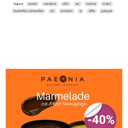
Proizvodjač:
PHILIPS AVENT
avent
varalica
sthr
air
noćna
0-6m
Tagovi:
butterfly/caterpillar
a2
proteini
si
20%
popust