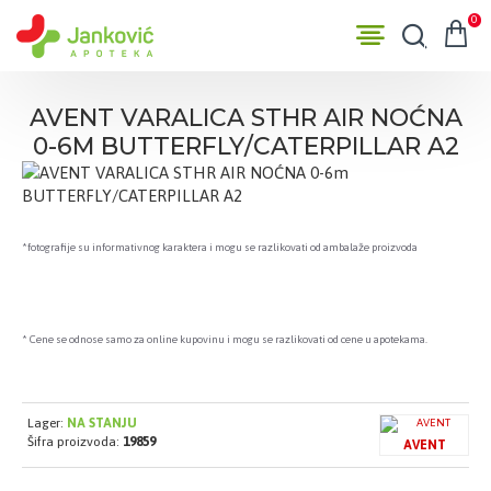
0
AVENT VARALICA STHR AIR NOĆNA
0-6M BUTTERFLY/CATERPILLAR A2
*fotografije su informativnog karaktera i mogu se razlikovati od ambalaže proizvoda
* Cene se odnose samo za online kupovinu i mogu se razlikovati od cene u apotekama.
Lager:
NA STANJU
Šifra proizvoda:
19859
AVENT