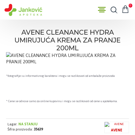
0
AVENE CLEANANCE HYDRA
UMIRUJUĆA KREMA ZA PRANJE
200ML
*fotografije su informativnog karaktera i mogu se razlikovati od ambalaže proizvoda
* Cene se odnose samo za online kupovinu i mogu se razlikovati od cene u apotekama.
Lager:
NA STANJU
Šifra proizvoda:
35639
AVENE