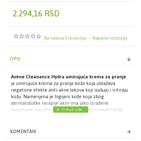
2.294,16 RSD
Na osnovu 0 recenzija.
-
Napišite recenziju
OPIS
Avène Cleanance Hydra
umirujuća krema za pranje
je umirujuća krema za pranje kože koja ublažava
negativne efekte anti-akne lekova koji isušuju i iritiraju
kožu. Namenjena je higijeni kože koja zbog
dermatološke terapije akni ima jako izražene
nuspojave, kao što su iritacija, crvenilo i suvoća kože,
suvoća i ispucalost kože usana.
- ČISTI I HIDRIRA - kremasta, nemasna tekstura
KOMENTARI
bogata hidratantnim sastojcima, čisti kožu bez
isušivanja, čuva hidrolipidni sloj kože i vraća mekoću