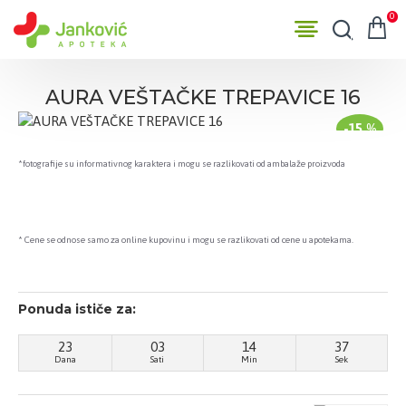
0
AURA VEŠTAČKE TREPAVICE 16
-15 %
*fotografije su informativnog karaktera i mogu se razlikovati od ambalaže proizvoda
* Cene se odnose samo za online kupovinu i mogu se razlikovati od cene u apotekama.
Ponuda ističe za:
23
03
14
37
Dana
Sati
Min
Sek