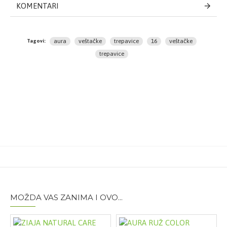
KOMENTARI
Veštačke trepavice se lepe nakon kompletno završenog
šminkanja očiju, ali pre nanošenja maskare. Po
lepljenju veštačkih trepavica neophodno je maskarom
aura
veštačke
trepavice
16
veštačke
Tagovi:
spojiti prirodne i veštačke trepavice, ali voditi računa da
trepavice
se ne nanese previše maskare. Prilikom lepljenja
trepavica, očni kapak mora biti potpuno suv.
Sastav:
HUMAN HAIR
MOŽDA VAS ZANIMA I OVO...