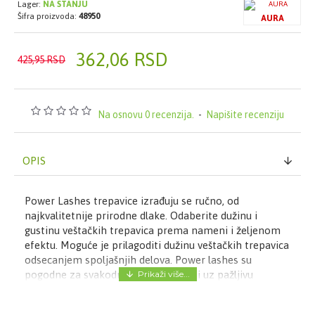
Lager:
NA STANJU
Šifra proizvoda:
48950
AURA
362,06 RSD
425,95 RSD
Na osnovu 0 recenzija.
-
Napišite recenziju
OPIS
Power Lashes trepavice izrađuju se ručno, od
najkvalitetnije prirodne dlake. Odaberite dužinu i
gustinu veštačkih trepavica prema nameni i željenom
efektu. Moguće je prilagoditi dužinu veštačkih trepavica
odsecanjem spoljašnjih delova. Power lashes su
pogodne za svakodnevnu upotrebu, i uz pažljivu
upotrebu, moguće ih je koristiti i više puta.
Saveti za nanošenje: