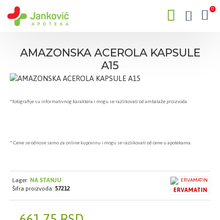
0
AMAZONSKA ACEROLA KAPSULE
A15
*fotografije su informativnog karaktera i mogu se razlikovati od ambalaže proizvoda
* Cene se odnose samo za online kupovinu i mogu se razlikovati od cene u apotekama.
Lager:
NA STANJU
Šifra proizvoda:
57212
ERVAMATIN
661,75 RSD