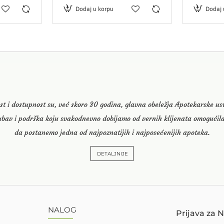
Dodaj u korpu
Dodaj 
st i dostupnost su, već skoro 30 godina, glavna obeležja Apotekarske u
ubav i podrška koju svakodnevno dobijamo od vernih klijenata omogućila
da postanemo jedna od najpoznatijih i najposećenijih apoteka.
DETALJNIJE
NALOG
Prijava za 