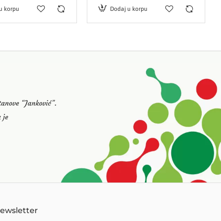
u korpu
Dodaj u korpu
stanove “Janković”.
 je
Newsletter