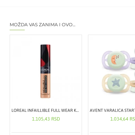
MOŽDA VAS ZANIMA I OVO...
A EHINACEOM I C VITAMINOM 20ML
LOREAL INFAILLIBLE FULL WEAR KOREKTOR 327
1.105,43 RSD
1.034,64 R