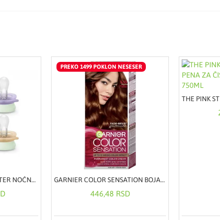
PREKO 1499 POKLON NESESER
AVENT VARALICA STARTER NOĆNA 0-2m GIRL A2
GARNIER COLOR SENSATION BOJA ZA KOSU - 5.35
SD
446,48 RSD