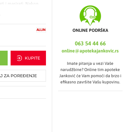
ti i masirati. Nakon
i minuta a zatim
.
 sebi ne sadrži štetne
ONLINE PODRŠKA
ALLIN
icae radix, urticae
063 54 44 66
online@apotekajankovic.rs
KUPITE
Imate pitanja u vezi Vaše
narudžbine? Online tim apoteke
kose
J ZA POREĐENJE
Janković će Vam pomoći da brzo i
efikasno završite Vašu kupovinu.