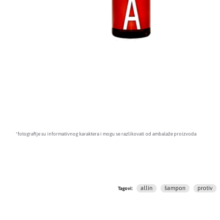
*fotografije su informativnog karaktera i mogu se razlikovati od ambalaže proizvoda
allin
šampon
protiv
Tagovi: