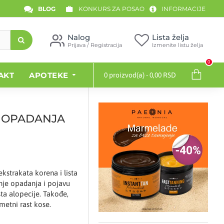
BLOG
KONKURS ZA POSAO
INFORMACIJE
Nalog
Lista želja
Prijava / Registracija
Izmenite listu želja
0
AKT
APOTEKE
0 proizvod(a) - 0,00 RSD
I OPADANJA
ekstrakata korena i lista
anje opadanja i pojavu
sta alopecije. Takođe,
metni rast kose.