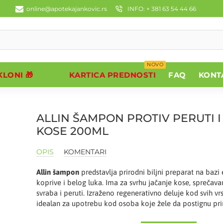
online@apotekajankovic.rs
INFO: + 381 63 54 44 66
NOVO
LONI 🎁
KARTICA PREDNOSTI
FAQ
KONT
ALLIN ŠAMPON PROTIV PERUTI 
KOSE 200ML
OPIS
KOMENTARI
Allin šampon
predstavlja prirodni biljni preparat na bazi 
koprive i belog luka. Ima za svrhu jačanje kose, sprečav
svraba i peruti. Izraženo regenerativno deluje kod svih vr
idealan za upotrebu kod osoba koje žele da postignu pri