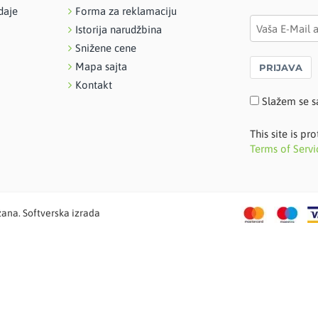
daje
Forma za reklamaciju
Istorija narudžbina
Snižene cene
Mapa sajta
PRIJAVA
Kontakt
Slažem se s
This site is 
Terms of Servi
žana. Softverska izrada