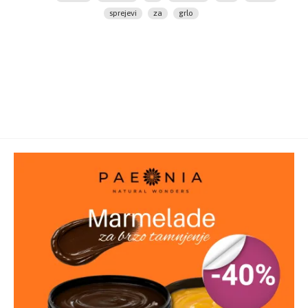
grlo, usta ili na desni, nekoliko puta u toku dana, po
sprejevi
za
grlo
potrebi.
- za čistije i belje zube, vodu mućkati u ustima destak
sekundi.
- u slučaju akni, bubuljica, seboreje ili peruti, srebrna
vodu naneti na čistu i suvu kožu lica i tela. Nakon
nanošenja, srebrnu vodu ne brisati, već pustiti da deluje
dok se koža prirodno suši.
Pakovanje:
Bočica
Tip artikla:
Sprej
Količina:
100ml
Vrsta artikla:
Rastvor na bazi srebra sa
antibakterijskim delovanjem
Proizvođač:
MaxLab