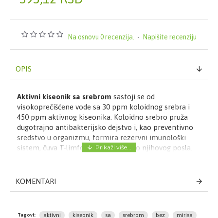
Na osnovu 0 recenzija.
-
Napišite recenziju
OPIS
Aktivni kiseonik sa srebrom
sastoji se od
visokoprečišćene vode sa 30 ppm koloidnog srebra i
450 ppm aktivnog kiseonika. Koloidno srebro pruža
dugotrajno antibakterijsko dejstvo i, kao preventivno
sredstvo u organizmu, formira rezervni imunološki
sistem, čuva T-limfocite i obavlja deo njihovog posla.
Sa aktivnim kiseonikom, srebrna voda dobija dvostruko
antimikrobno delovanje, pruža koži vlažnost i trenutan
osećaj svežine.
KOMENTARI
Način upotrebe:
- za potrebe oralne higijene, srebrnu vodu aplicirati u
aktivni
kiseonik
sa
srebrom
bez
mirisa
Tagovi: