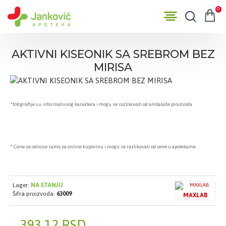
0
AKTIVNI KISEONIK SA SREBROM BEZ
MIRISA
*fotografije su informativnog karaktera i mogu se razlikovati od ambalaže proizvoda
* Cene se odnose samo za online kupovinu i mogu se razlikovati od cene u apotekama.
Lager:
NA STANJU
Šifra proizvoda:
63009
MAXLAB
393,12 RSD