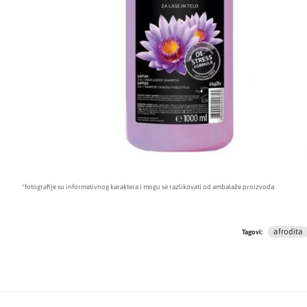
*fotografije su informativnog karaktera i mogu se razlikovati od ambalaže proizvoda
afrodita
Tagovi: