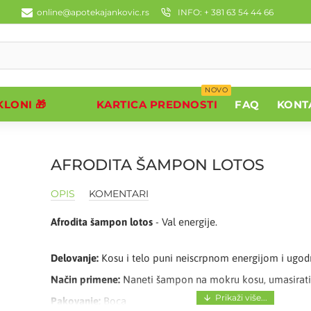
online@apotekajankovic.rs
INFO: + 381 63 54 44 66
NOVO
LONI 🎁
KARTICA PREDNOSTI
FAQ
KONT
AFRODITA ŠAMPON LOTOS
OPIS
KOMENTARI
Afrodita šampon lotos
- Val energije.
Delovanje:
Kosu i telo puni neiscrpnom energijom i ugod
Način primene:
Naneti šampon na mokru kosu, umasirati, 
Pakovanje:
Boca