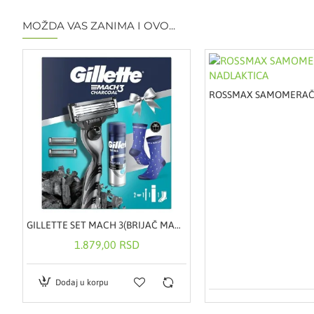
MOŽDA VAS ZANIMA I OVO...
ONTROL PRO KAPSULE A30
GILLETTE SET MACH 3(BRIJAČ MACH 3+DOPUNE 3 KOM+GEL SENSITIVE 200ML+ČARAPE)
1.879,00 RSD
Dodaj u korpu