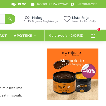
BLOG
KONKURS ZA POSAO
INFORMACIJE
Nalog
Lista želja
Prijava / Registracija
Izmenite listu želja
0
AKT
APOTEKE
0 proizvod(a) - 0,00 RSD
nim osećajima.
zatim isprati.