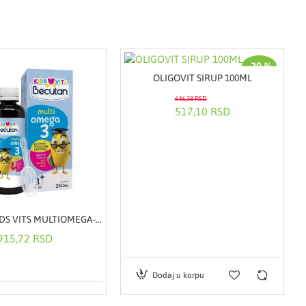
-20 %
OLIGOVIT SIRUP 100ML
646,38 RSD
517,10 RSD
BECUTAN KIDS VITS MULTIOMEGA-3 SIRUP 250ML
915,72 RSD
Dodaj u korpu