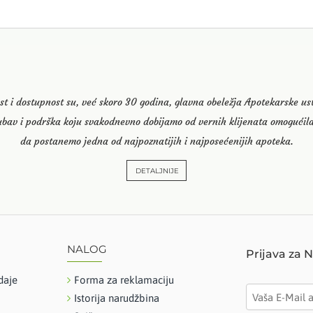
st i dostupnost su, već skoro 30 godina, glavna obeležja Apotekarske u
ubav i podrška koju svakodnevno dobijamo od vernih klijenata omogućila
da postanemo jedna od najpoznatijih i najposećenijih apoteka.
DETALJNIJE
NALOG
Prijava za 
daje
Forma za reklamaciju
Istorija narudžbina