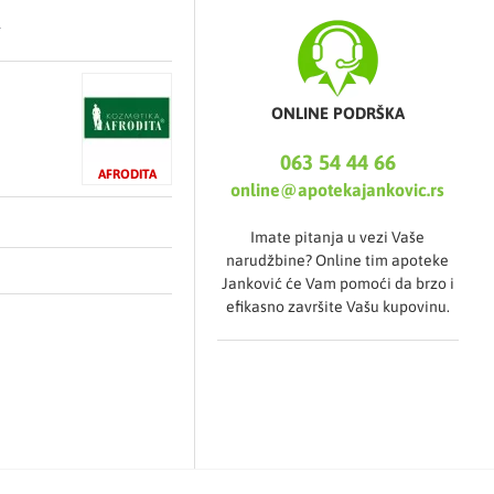
.
ONLINE PODRŠKA
063 54 44 66
AFRODITA
online@apotekajankovic.rs
Imate pitanja u vezi Vaše
narudžbine? Online tim apoteke
Janković će Vam pomoći da brzo i
efikasno završite Vašu kupovinu.