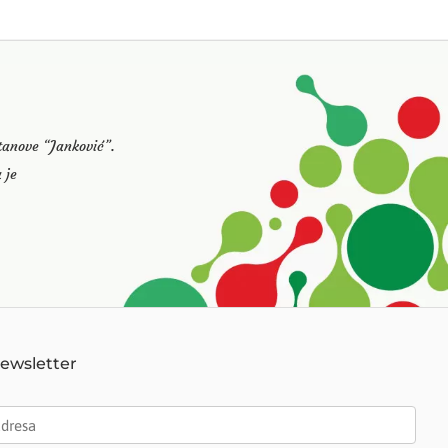
stanove “Janković”.
 je
Newsletter