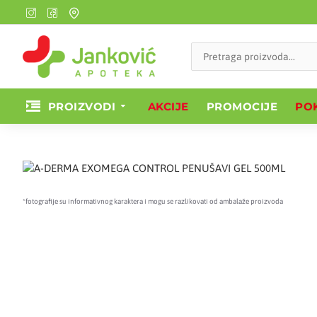
PROIZVODI
AKCIJE
PROMOCIJE
POK
*fotografije su informativnog karaktera i mogu se razlikovati od ambalaže proizvoda