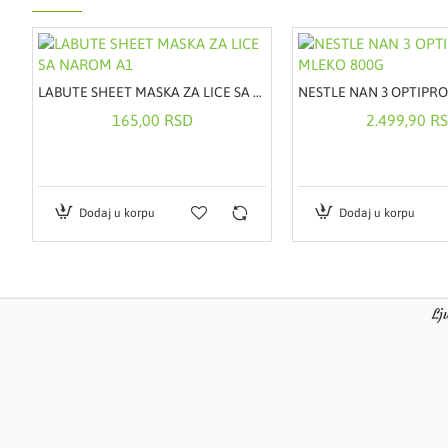
ING KOFER ZA NEGU TELA 5/1
LABUTE SHEET MASKA ZA LICE SA NAROM A1
165,00 RSD
2.499,90 R
Dodaj u korpu
Dodaj u korpu
Poverenje, sigurno
Lj