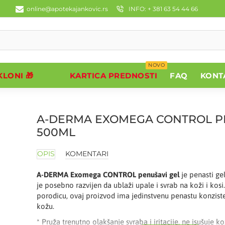
online@apotekajankovic.rs
INFO: + 381 63 54 44 66
NOVO
LONI 🎁
KARTICA PREDNOSTI
FAQ
KONT
A-DERMA EXOMEGA CONTROL P
500ML
OPIS
KOMENTARI
A-DERMA Exomega CONTROL penušavi gel
je penasti ge
je posebno razvijen da ublaži upale i svrab na koži i kos
porodicu, ovaj proizvod ima jedinstvenu penastu konziste
kožu.
* Pruža trenutno olakšanje svraba i iritacije, ne isušuje k