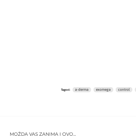
a-derma
exomega
control
Tagovi:
MOŽDA VAS ZANIMA I OVO...