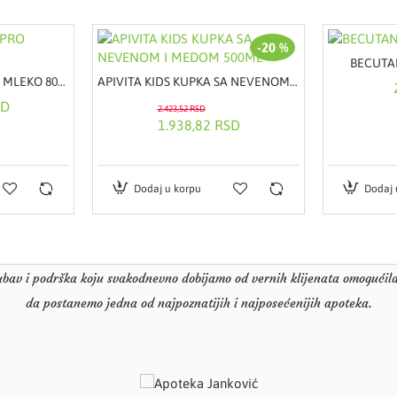
ACID. MALTODEXTRIN. OENOTHERA BIENNIS (EVENING 
(OENOTHERA BIENNIS OIL). TOCOPHEROL.
-20 %
Pakovanje:
Boca
BECUTA
Tip artikla:
Gel
NESTLE NAN 3 OPTIPRO MLEKO 800G
APIVITA KIDS KUPKA SA NEVENOM I MEDOM 500ML
Količina:
500ml
SD
2.423,52 RSD
1.938,82 RSD
Vrsta artikla:
Penušavi gel za čišćenje kože
Proizvođač:
Pierre Fabre, Francuska
Brend:
A-DERMA
Dodaj u korpu
Dodaj 
Uvoznik:
Oktal Pharma, Beograd
st i dostupnost su, već skoro 30 godina, glavna obeležja Apotekarske u
ubav i podrška koju svakodnevno dobijamo od vernih klijenata omogućila
da postanemo jedna od najpoznatijih i najposećenijih apoteka.