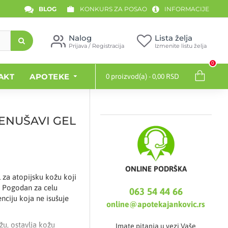
BLOG
KONKURS ZA POSAO
INFORMACIJE
Nalog
Lista želja
Prijava / Registracija
Izmenite listu želja
0
AKT
APOTEKE
0 proizvod(a) - 0,00 RSD
ENUŠAVI GEL
ONLINE PODRŠKA
l za atopijsku kožu koji
i. Pogodan za celu
063 54 44 66
nciju koja ne isušuje
online@apotekajankovic.rs
ožu, ostavlja kožu
Imate pitanja u vezi Vaše