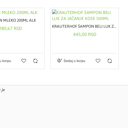
PRIMROSE) OIL
N MLEKO 200ML ALK
KRAUTERHOF ŠAMPON BELI LUK ZA JAČANJE KOSE 500ML
280,67 RSD
445,00 RSD
u korpu
Dodaj u korpu
stanove “Janković”.
 je