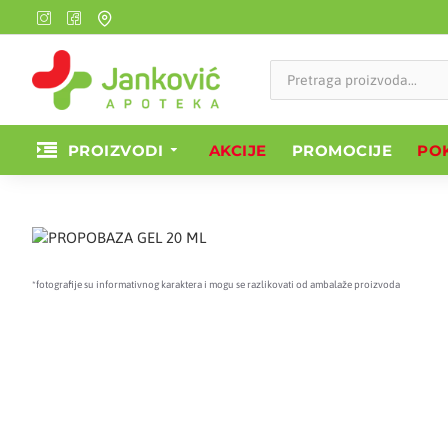
PROIZVODI
AKCIJE
PROMOCIJE
POK
*fotografije su informativnog karaktera i mogu se razlikovati od ambalaže proizvoda