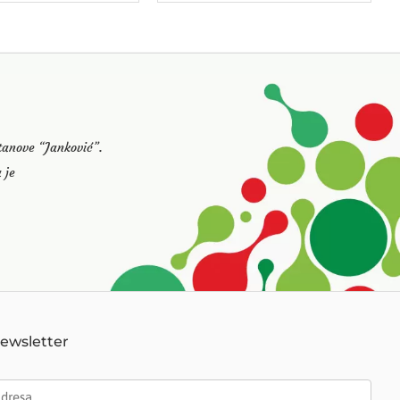
stanove “Janković”.
 je
Newsletter