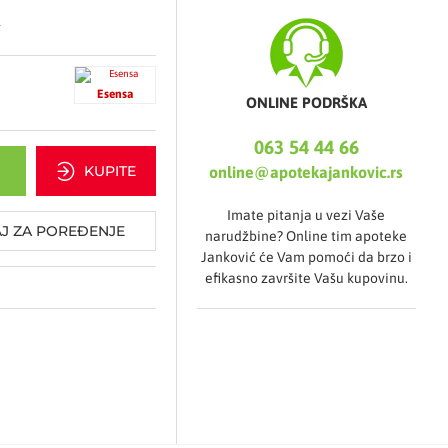
.
e
Esensa
ONLINE PODRŠKA
tine, opekotine), afti,
063 54 44 66
sloju u obliku kapi 2-3
KUPITE
online@apotekajankovic.rs
Imate pitanja u vezi Vaše
J ZA POREĐENJE
narudžbine? Online tim apoteke
eptično, protivupalno i
Janković će Vam pomoći da brzo i
ktivne materije sadržane
efikasno završite Vašu kupovinu.
 podloga