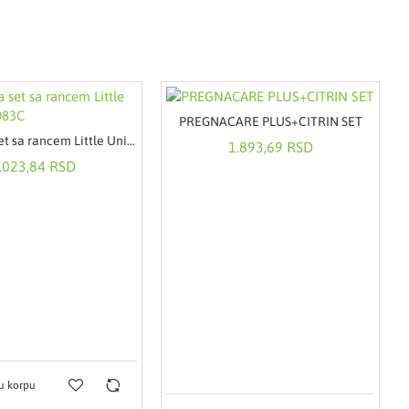
PREGNACARE PLUS+CITRIN SET
Martinelia set sa rancem Little Unicorn 80083C
1.893,69 RSD
.023,84 RSD
u korpu