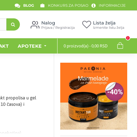
BLOG
KONKURS ZA POSAO
INFORMACIJE
Nalog
Lista želja
Prijava / Registracija
Izmenite listu želja
0
AKT
APOTEKE
0 proizvod(a) - 0,00 RSD
akt propolisa u gel
10 časova) i
 opekotina)