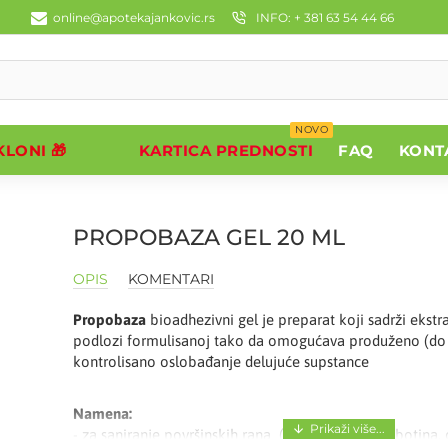
online@apotekajankovic.rs
INFO: + 381 63 54 44 66
NOVO
LONI 🎁
KARTICA PREDNOSTI
FAQ
KONT
PROPOBAZA GEL 20 ML
OPIS
KOMENTARI
Propobaza
bioadhezivni gel je preparat koji sadrži ekstr
podlozi formulisanoj tako da omogućava produženo (do 
kontrolisano oslobađanje delujuće supstance
Namena:
- za saniranje površinskih rana (posekotina, ogrebotina,