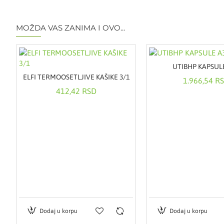
MOŽDA VAS ZANIMA I OVO...
UTIBHP KAPSUL
OČIJU 2X2ML
ELFI TERMOOSETLJIVE KAŠIKE 3/1
1.966,54 R
412,42 RSD
Dodaj u korpu
Dodaj u korpu