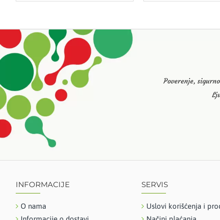
Poverenje, sigurno
Lj
INFORMACIJE
SERVIS
O nama
Uslovi korišćenja i pro
Informacije o dostavi
Načini plaćanja