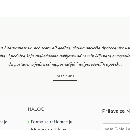
st i dostupnost su, već skoro 30 godina, glavna obeležja Apotekarske u
ubav i podrška koju svakodnevno dobijamo od vernih klijenata omogućila
da postanemo jedna od najpoznatijih i najposećenijih apoteka.
DETALJNIJE
NALOG
Prijava za 
daje
Forma za reklamaciju
Istorija narudžbina