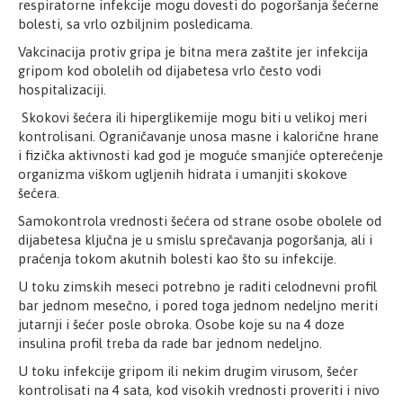
respiratorne infekcije mogu dovesti do pogoršanja šećerne
bolesti, sa vrlo ozbiljnim posledicama.
Vakcinacija protiv gripa je bitna mera zaštite jer infekcija
gripom kod obolelih od dijabetesa vrlo često vodi
hospitalizaciji.
Skokovi šećera ili hiperglikemije mogu biti u velikoj meri
kontrolisani. Ograničavanje unosa masne i kalorične hrane
i fizička aktivnosti kad god je moguće smanjiće opterećenje
organizma viškom ugljenih hidrata i umanjiti skokove
šećera.
Samokontrola vrednosti šećera od strane osobe obolele od
dijabetesa ključna je u smislu sprečavanja pogoršanja, ali i
praćenja tokom akutnih bolesti kao što su infekcije.
U toku zimskih meseci potrebno je raditi celodnevni profil
bar jednom mesečno, i pored toga jednom nedeljno meriti
jutarnji i šećer posle obroka. Osobe koje su na 4 doze
insulina profil treba da rade bar jednom nedeljno.
U toku infekcije gripom ili nekim drugim virusom, šećer
kontrolisati na 4 sata, kod visokih vrednosti proveriti i nivo