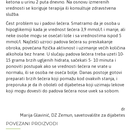
ketona u urinu 2 puta dnevno. Na osnovu izmerenih
vrednosti se koriguje terapija ili konsultuje zdravstvena
služba.
Čest problem su i padovi šećera. Smatramo da je osoba u
hipoglikemiji kada je vrednost šećera 3,9 mmol/l i manje, ali
neke osobe mogu se osećati loše i sa vrednostima ispod 5
mmol/l. Najčešći uzroci padova šećera su preskakanje
obroka, povećana fizička aktivnost i uzimanje većih količina
alkohola bez hrane. U slučaju padova šećera treba uzeti 10-
15 grama brzih ugljenih hidrata, sačekati 5- 10 minuta i
ponoviti postupak ako se vrednosti šećera ne vrate u
normalu, ili se osoba ne oseća bolje. Danas postoje gotovi
preparati brzih šećera koji pomažu kod ovakvih stanja, i
preporuka je da ih oboleli od dijabetesa koji uzimaju lekove
koji mogu dovesti do padova šećera nose uvek sa sobom.
dr
Marija Glavinić, DZ Zemun, savetovalište za dijabetes
POVEZANI PROIZVODI