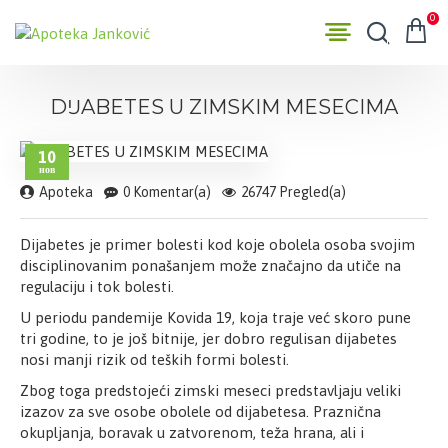
0
DĲABETES U ZIMSKIM MESECIMA
10
нов
Apoteka
0 Komentar(a)
26747 Pregled(a)
Dijabetes je primer bolesti kod koje obolela osoba svojim
disciplinovanim ponašanjem može značajno da utiče na
regulaciju i tok bolesti.
U periodu pandemije Kovida 19, koja traje već skoro pune
tri godine, to je još bitnije, jer dobro regulisan dijabetes
nosi manji rizik od teških formi bolesti.
Zbog toga predstojeći zimski meseci predstavljaju veliki
izazov za sve osobe obolele od dijabetesa. Praznična
okupljanja, boravak u zatvorenom, teža hrana, ali i